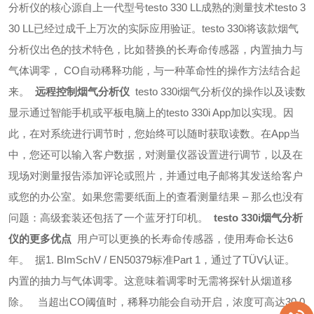
分析仪的核心源自上一代型号testo 330 LL成熟的测量技术testo 3
30 LL已经过成千上万次的实际应用验证。testo 330i将该款烟气
分析仪出色的技术特色，比如替换的长寿命传感器，内置抽力与
气体调零， CO自动稀释功能，与一种革命性的操作方法结合起
来。
远程控制烟气分析仪
testo 330i烟气分析仪的操作以及读数
显示通过智能手机或平板电脑上的testo 330i App加以实现。因
此，在对系统进行调节时，您始终可以随时获取读数。在App当
中，您还可以输入客户数据，对测量仪器设置进行调节，以及在
现场对测量报告添加评论或照片，并通过电子邮将其发送给客户
或您的办公室。如果您需要纸面上的查看测量结果 – 那么也没有
问题：高级套装还包括了一个蓝牙打印机。
testo 330i烟气分析
仪的更多优点
用户可以更换的长寿命传感器，使用寿命长达6
年。
据1. BImSchV / EN50379标准Part 1，通过了TÜV认证。
内置的抽力与气体调零。这意味着调零时无需将探针从烟道移
除。 
当超出CO阈值时，稀释功能会自动开启，浓度可高达30,0