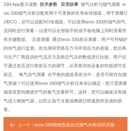
330i App显示读数
技术参数
应用故事
烟气分析与烟气测量
te
sto 330i烟气分析仪配有两个可更换的长寿命传感器，用于测量O
2和CO，还可以选配NO传感器。可以使用testo 330i对烟气和气
流同时进行测量 – 以便可以在智能手机或平板电脑上同时查看所
有关键数据。
压差测量
通过testo 330i差压测量，用户可对锅炉
的供气进行监测。首先测得管路压力与环境压力的差值，然后再
与生产厂商提供的气流压力及静态气压的数值进行比较。用户还
可通过差压进行喷射压力的调节，从而将供热设备的性能调节至
状态。
氧气供气测量
在平衡的烟道系统当中，是否可能存在烟
气泄漏？可以使用testo 330i烟气分析仪来加以确定：您只需测量
烟道双壁间燃烧空气的氧气含量即可。这样，您可以确保没有烟
气进入燃烧气源，以防止由于冷凝或燃烧过程减损所造成的损
害。
testo 330i智能型悬挂式烟气分析仪经济版-Basic套装2
上一个：