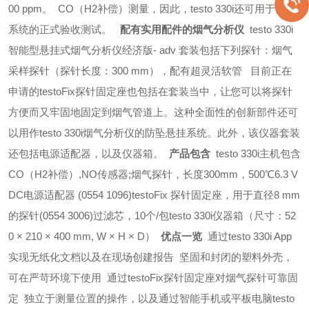
00 ppm。
CO（H2补偿）测量，因此，testo 330i还可用于供热
系统的正式验收测试。 
配有实用配件的烟气分析仪
testo 330i 
智能型悬挂式烟气分析仪经济版- adv 套装包括下列探针：
烟气
采样探针（探针长度：300 mm），配有超灵活软管 
目前正在
申请的testoFix探针固定座也包括在套装当中，让您可以将探针
方便而又牢固地固定到烟气管道上。这种全面性的创新部件还可
以用作testo 330i烟气分析仪的防坠悬挂系统。
此外，该仪器套装
还包括电源适配器，以及仪器箱。
产品包含
testo 330i主机包含
CO（H2补偿）,NO传感器
;烟气探针，长度300mm，500℃
6.3 V 
DC电源适配器 (0554 1096)
testoFix 探针固定座，用于直径8 mm
的探针(0554 3006)
过滤芯，10个/包
testo 330i仪器箱（尺寸：52
0 × 210 × 400 mm, W × H × D）
优点一览
通过testo 330i App
实现无纸化文档以及在现场创建报告
坚固和封闭的塑料外壳，
可在严苛环境下使用
通过testoFix探针固定座对烟气探针可靠固
定
独立于测量位置的操作，以及通过智能手机或平板电脑testo 