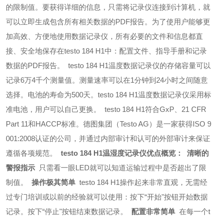
的限制值。要获得详细的信息，只需将记录仪连接到计算机，就
可以立即生成包含所有相关数据的PDF报告。为了使用户能够更
加高效、方便地使用数据记录仪，所有必要的文件和信息都直
接、安全地保存在testo 184 H1中：配置文件、指导手册和记录
数据的PDF报告。
testo 184 H1温度数据记录仪的存储容量可以
记录6万4千个测量值。测量速率可以在1分钟到24小时之间随意
选择。电池的寿命为500天。testo 184 H1温度数据记录仪采用标
准电池，用户可以自己更换。
testo 184 H1符合GxP、21 CFR
Part 11和HACCP标准。德图集团（Testo AG）是一家获得ISO 9
001:2008认证的公司，并通过内部审计和认可的外部审计来保证
遵循各项规范。
testo 184 H1温湿度记录仪优点概览：
清晰的
警报指示
只需看一眼LED就可以知道运输过程中是否超出了限
制值。
操作极其简单
testo 184 H1操作起来非常直观，无需经
过专门培训或以前的经验就可以使用：按下“开始"按钮开始数据
记录。按下“停止"按钮结束数据记录。
配置非常简单
在每一个t