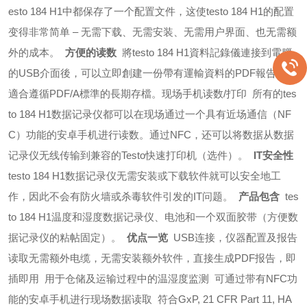
esto 184 H1中都保存了一个配置文件，这使testo 184 H1的配置
变得非常简单 – 无需下载、无需安装、无需用户界面、也无需额
外的成本。
方便的读数
將testo 184 H1資料記錄儀連接到電腦
的USB介面後，可以立即創建一份帶有運輸資料的PDF報告。這
適合遵循PDF/A標準的長期存檔。
现场手机读数/打印
所有的tes
to 184 H1数据记录仪都可以在现场通过一个具有近场通信（NF
C）功能的安卓手机进行读数。通过NFC，还可以将数据从数据
记录仪无线传输到兼容的Testo快速打印机（选件）。
IT安全性
testo 184 H1数据记录仪无需安装或下载软件就可以安全地工
作，因此不会有防火墙或杀毒软件引发的IT问题。
产品包含
tes
to 184 H1温度和湿度数据记录仪、电池和一个双面胶带（方便数
据记录仪的粘帖固定）。
优点一览
USB连接，仪器配置及报告
读取无需额外电缆，无需安装额外软件，直接生成PDF报告，即
插即用
用于仓储及运输过程中的温湿度监测
可通过带有NFC功
能的安卓手机进行现场数据读取
符合GxP, 21 CFR Part 11, HA