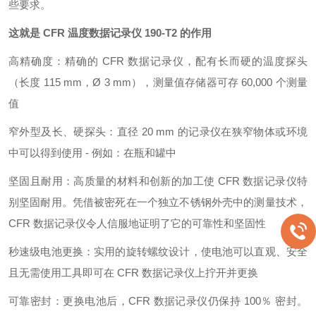
些要求。
这就是
CFR
温度数据记录仪
190-T2
的作用
高精确度：精确的
CFR
数据记录仪，配有长而硬的温度探头
（长度
115 mm
，
Ø 3 mm
），测量值存储器可存
60,000
个测量
值
窄外型及长、硬探头：直径
20 mm
的记录仪在狭窄物体或环境
中可以得到使用
-
例如：在瓶和罐中
坚固且耐用：高质量的材料和创新的加工使
CFR
数据记录仪特
别坚固耐用。凭借被密死在一个独立不锈钢外壳中的测量技术，
CFR
数据记录仪令人信服地证明了它的可靠性和坚固性
秒速级电池更换：实用的旋转螺纹设计，使电池可以直观、安全
且无需使用工具即可在
CFR
数据记录仪上拧开并更换
可靠密封：更换电池后，
CFR
数据记录仪仍保持
100
％ 密封。