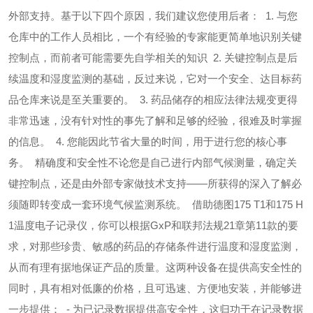
外部支持。基于以下四个原因，我们建议您使用后者：
1. 与您
仓库中的工作人员相比，一个有经验的专家能更简单地识别关键
控制点，而前者可能需要先自学相关的知识
2. 关键控制点是后
续温度和湿度监测的基础，反过来说，它对一个安全、达目标药
品仓库来说是至关重要的。
3. 药品储存的相应法律法规变更得
非常迅速，没有针对性的事先了解和足够的经验，很难及时掌握
的信息。
4. 您能因此节省大量的时间，用于进行您的核心事
务。
精确度和安全性
不论您是自己进行内部气候测量，确定关
键控制点，还是由外部专家做技术支持——所获得的深入了解必
须随即转变成一套环境气候监测系统。
借助德图175 T1和175 H
1温度电子记录仪，你可以根据GxP和联邦法规21章第11款的要
求，对那些珍贵、敏感的药品的存储条件进行温
度和湿度监测，
从而有理有据地保证产品的质量。这两种设备在提供高安全性的
同时，具有相对低廉的价格，且可迅速、方便地安装，并能够进
一步提供：
- 为已
记录数据提供高安全性，这归功于在记录数据