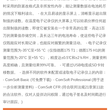
时采用的防篡改格式及非挥发性内存，能让测量数据在电池耗尽
的情况下顺利读出。
- 在大且易读的显示屏上，清晰显示超出限
制值的读数。
在温度电子记录仪的大屏幕上可以轻易分辨任何超
出限制值的读数，即使它被安装在一个非常高的位置
- 高达1百
万的测量值存储空间，及长达三年的电池寿命，使这些电子记录
仪既能应对长期记录，也能应对频繁的测量活动。
- 电子记录仪
测量范围为-35°C至+55 °C（仅指德图175 T1；德图175 H1的测
量范围为-20°C 至+55 °C），精度达±0.5℃和±2％RH，测量资料
高度精确，且测量结果99%可靠。
- 可通
过USB电缆或SD卡转
移数据。
- 选择不同的软件来配置或读取电子记录仪上的内容：
- ComSoft Basic (可免费下载)
- ComSoft Professional (用于进
一步分析测量资料)
- ComSoft CFR (符合联邦法规21章第11款
的合法软件。仅对人提供访问权限，通过电子签名及时间戳进行
审计跟踪。)