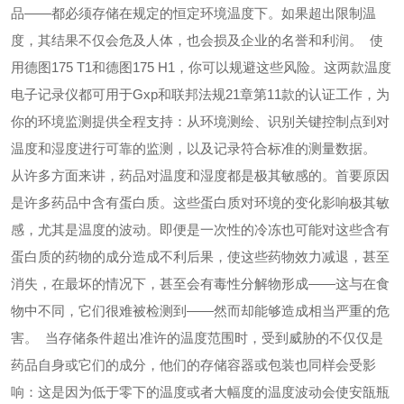
品——都必须存储在规定的恒定环境温度下。如果超出限制温
度，其结果不仅会危及人体，也会损及企业的名誉和利润。
使
用德图175 T1和德图175 H1，你可以规避这些风险。这两款温度
电子记录仪都可用于Gxp和联邦法规21章第11款的认证工作，为
你的环境监测提供全程支持：从环境测绘、识别关键控制点到对
温度和湿度进行可靠的监测，以及记录符合标准的测量数据。
从许多方面来讲，药品对温度和湿度都是极其敏感的。首要原因
是许多药品中含有蛋白质。这些蛋白质对环境的变化影响极其敏
感，尤其是温度的波动。即便是一次性的冷冻也可能对这些含有
蛋白质的药物的成分造成不利后果，使这些药物效力减退，甚至
消失，在最坏的情况下，甚至会有毒性分解物形成——这与在食
物中不同，它们很难被检测到——然而却能够造成相当严重的危
害。
当存储条件超出准许的温度范围时，受到威胁的不仅仅是
药品自身或它们的成分，他们的存储容器或包装也同样会受影
响：这是因为低于零下的温度或者大幅度的温度波动会使安瓿瓶