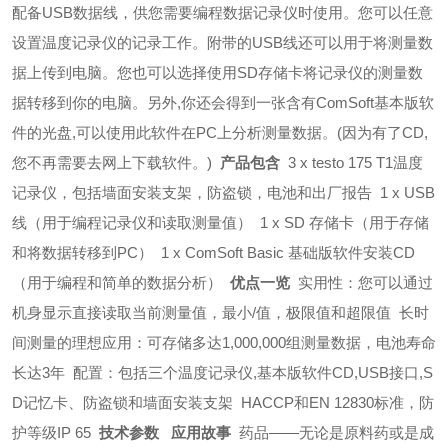
配备USB数据线，供您需要编程数据记录仪时使用。您可以任意
设置温度记录仪的记录工作。附带的USB线还可以用于将测量数
据上传到电脑。您也可以选择使用SD存储卡将记录仪的测量数
据转移到你的电脑。另外,你还会得到一张含有ComSoft基本版软
件的光盘,可以使用此软件在PC上分析测量数据。(因为有了CD,
您不再需要去网上下载软件。)
产品包含
3 x testo 175 T1温度
记录仪，包括墙面安装支架，防盗锁，电池和出厂报告
1 x USB 
线（用于编程记录仪和读取测量值）
1 x SD 存储卡（用于存储
和将数据转移到PC）
1 x ComSoft Basic 基础版软件安装CD
（用于编程和简单的数据分析）
优点一览
实用性：您可以通过
机身显示直接读取当前测量值，最小/值，极限值和超限值
长时
间测量的理想应用：可存储多达1,000,000组测量数据，电池寿命
长达3年
配置：包括三个温度记录仪,基本版软件CD,USB接口,S
D记忆卡、防盗锁和墙面安装支架
HACCP和EN 12830标准，防
护等级IP 65
技术参数
应用故事
药品——无论是原料药或是成