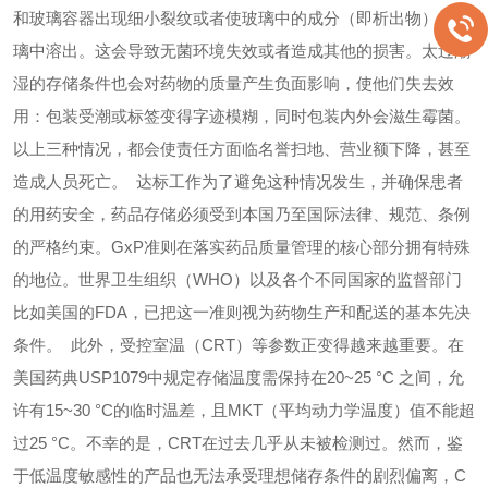
和玻璃容器出现细小裂纹或者使玻璃中的成分（即析出物）从玻
璃中溶出。这会导致无菌环境失效或者造成其他的损害。太过潮
湿的存储条件也会对药物的质量产生负面影响，使他们失去效
用：包装受潮或标签变得字迹模糊，同时包装内外会滋生霉菌。
以上三种情况，都会使责任方面临名誉扫地、营业额下降，甚至
造成人员死亡。
达标工作
为了避免这种情况发生，并确保患者
的用药安全，药品存储必须受到本国乃至国际法律、规范、条例
的严格约束。GxP准则在落实药品质量管理的核心部分拥有特殊
的地位。世界卫生组织（WHO）以及各个不同国家的监督部门
比如美国的FDA，已把这一准则视为药物生产和配送的基本先决
条件。
此外，受控室温（CRT）等参数正变得越来越重要。在
美国药典USP1079中规定存储温度需保持在20~25 °C 之间，允
许有15~30 °C的临时温差，且MKT（平均动力学温度）值不能超
过25 °C。不幸的是，CRT在过去几乎从未被检测过。然而，鉴
于低温度敏感性的产品也无法承受理想储存条件的剧烈偏离，C