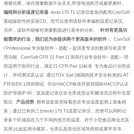
测量结果。保存测量数据不会丢失,即使电池耗尽或被更换时。
编程
和分析温度记录器
testo
175 T1 记录仪套装内配有ComSoft
基础版软件的安装CD。您可以使用该软件来编程温度记录仪。
另外，该软件能够对测量数据进行基本的分析。
针对有更高功
能需求的行业，我们还为你提供两个更高版本的软件：
ComSof
t Professional 专业版软件 
– 选配 – 提供更专业的数据分析及管
理功能
ComSoft CFR 21 Part 11 医药行业专业软件
– 选配 – 理
想适用于医药行业，满足21 CFR Part 11标准
专为食品行业而设
计，并经测试及认证
通过TÜV Süd (德国的技术安全标准的) AT
P符合EN 12830测试
符合HACCP标准并获得国际HACCP认证
防护等级IP 65：该温度记录仪在仓库或货运车辆清洗过程中无需
取出
产品优势
拥有该套装意味着您在专业温度监测上装备精
良：通过已有的三台testo 175 T1温度记录仪，您便可以同时记
录多个区域或在几个不同的地方的温度。对于小型食品商业尤其
实用,比如监测冷藏室，仓库以及营业区域等烘焙或屠宰等等。