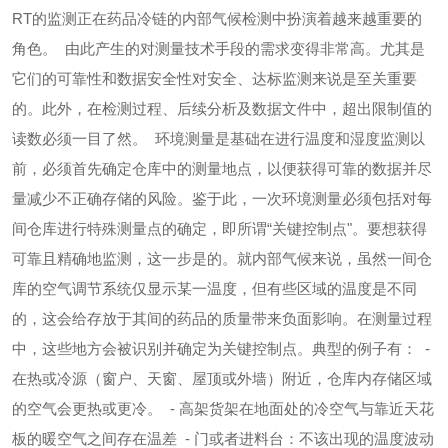
RT的监测正在药品冷链的内部气候检测中扮演着越来越重要的
角色。
由此产生的对测量技术手段的需求变得非常高。尤其是
它们的可靠性和数据安全性对安全、达标监测来说是至关重要
的。此外，在检测过程、后续分析及数据文件中，超出限制值的
读数必须一目了然。
环境测量是基础
在进行温度和湿度监测以
前，必须首先确定仓库中的测量地点，以便获得可靠的数据并尽
量减少不正确存储的风险。鉴于此，一次环境测量必须包括对每
间仓库进行特殊测量点的确定，即所谓“关键控制点"。要想获得
可靠且精确地监测，这一步是的。就内部气候来说，虽然一间仓
库的空气调节系统仅显示某一温度，但有些区域的温度是不同
的，这会给存放于其间的药品的质量带来负面影响。在测量过程
中，这些地方会被识别并确定为关键控制点。典型的例子有：
-
在热或冷源（窗户、天窗、屋顶或外墙）附近，仓库内存储区域
的空气会更热或更冷。
- 高架货架在地面处的冷空气与靠近天花
板的暖空气之间存在温差
- 门或者进料台：不该出现的温度波动