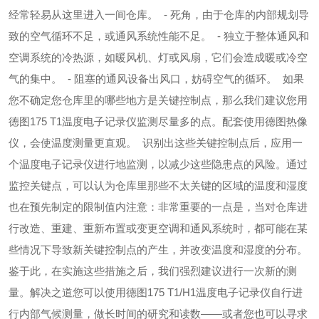
经常轻易从这里进入一间仓库。
- 死角
，由于仓库的内部规划导
致的空气循环不足，或通风系
统性能不足。
- 独立于整体通风和
空调系统的冷热源，如暖风机、灯或风
扇，它们会造成暖或冷空
气的集中。
- 阻塞的通风设备出风口，妨碍空气的循环。
如果
您不确定您仓库里的哪些地方是关键控制点，那么我们建议您用
德图175 T1温度电子记录仪监测尽量多的点。配套使用德图热像
仪，会使温度测量更直观。
识别出这些关键控制点后，应用一
个温度电子记录仪进行地监测，以减少这些隐患点的风险。通过
监控关键点，可以认为仓库里那些不太关键的区域的温度和湿度
也在预先制定的限制值内注意：非常重要的一点是，当对仓库进
行改造、重建、重新布置或变更空调和通风系统时，都可能在某
些情况下导致新关键控制点的产生，并改变温度和湿度的分布。
鉴于此，在实施这些措施之后，我们强烈建议进行一次新的测
量。
解决之道
您可以使用德图175 T1/H1温度电子记录仪自行进
行内部气候测量，做长时间的研究和读数——或者您也可以寻求