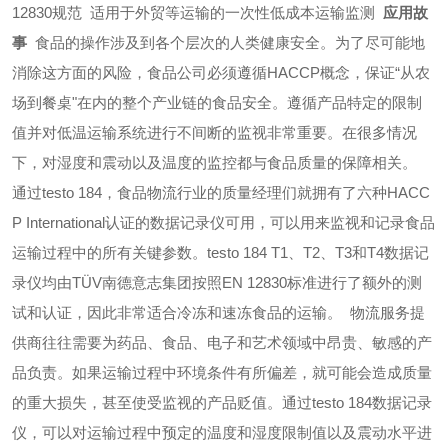
12830规范
适用于外贸等运输的一次性低成本运输监测
应用故
事
食品的操作涉及到各个层次的人类健康安全。为了尽可能地
消除这方面的风险，食品公司必须遵循HACCP概念，保证“从农
场到餐桌"在内的整个产业链的食品安全。遵循产品特定的限制
值并对低温运输系统进行不间断的监视非常重要。在很多情况
下，对湿度和震动以及温度的监控都与食品质量的保障相关。
通过testo 184，食品物流行业的质量经理们就拥有了六种HACC
P International认证的数据记录仪可用，可以用来监视和记录食品
运输过程中的所有关键参数。testo 184 T1、T2、T3和T4数据记
录仪均由TÜV南德意志集团按照EN 12830标准进行了额外的测
试和认证，因此非常适合冷冻和速冻食品的运输。
物流服务提
供商往往需要为药品、食品、电子和艺术领域中昂贵、敏感的产
品负责。如果运输过程中环境条件有所偏差，就可能会造成质量
的重大损失，甚至使受监视的产品贬值。
通过testo 184数据记录
仪，可以对运输过程中预定的温度和湿度限制值以及震动水平进