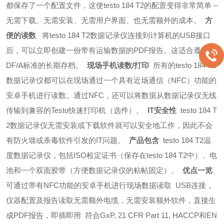
都保存了一个配置文件，这使testo 184 T2的配置变得非常简单 –
无需下载、无需安装、无需用户界面、也无需额外的成本。
方
便的读数
将testo 184 T2数据记录仪连接到计算机的USB接口
后，可以立即创建一份带有运输数据的PDF报告。这适合遵循P
DF/A标准的长期存档。
现场手机读数/打印
所有的testo 184 T2
数据记录仪都可以在现场通过一个具有近场通信（NFC）功能的
安卓手机进行读数。通过NFC，还可以将数据从数据记录仪无线
传输到兼容的Testo快速打印机（选件）。
IT安全性
testo 184 T
2数据记录仪无需安装或下载软件就可以安全地工作，因此不会
有防火墙或杀毒软件引发的IT问题。
产品包含
testo 184 T2温
度数据记录仪，包括ISO检定证书（保存在testo 184 T2中）、电
池和一个双面胶带（方便数据记录仪的粘帖固定）。
优点一览
可通过带有NFC功能的安卓手机进行现场数据读取
USB连接，
仪器配置及报告读取无需额外电缆，无需安装额外软件，直接生
成PDF报告，即插即用
符合GxP, 21 CFR Part 11, HACCP和EN 