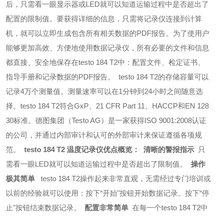
后，只需看一眼显示器或LED就可以知道运输过程中是否超出了
配置的限制值。要获得详细的信息，只需将记录仪连接到计算
机，就可以立即生成包含所有相关数据的PDF报告。为了使用户
能够更加高效、方便地使用数据记录仪，所有必要的文件和信息
都直接、安全地保存在testo 184 T2中：配置文件、检定证书、
指导手册和记录数据的PDF报告。
testo 184 T2的存储容量可以
记录4万个测量值。测量速率可以在1分钟到24小时之间随意选
择。
testo 184 T2符合GxP、21 CFR Part 11、HACCP和EN 128
30标准。德图集团（Testo AG）是一家获得ISO 9001:2008认证
的公司，并通过内部审计和认可的外部审计来保证遵循各项规
范。
testo 184 T2 温度记录仪优点概览：
清晰的警报指示
只
需看一眼LED就可以知道运输过程中是否超出了限制值。
操作
极其简单
testo 184 T2操作起来非常直观，无需经过专门培训或
以前的经验就可以使用：按下“开始"按钮开始数据记录。按下“停
止"按钮结束数据记录。
配置非常简单
在每一个testo 184 T2中