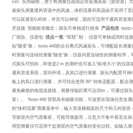
cel）
实用磁铁，便于将测量仪器固定在金属表面（如管道）
速探头测量通风管道中的风速，体积流量和风温
由于采用了坚固
可以延展至0.85米，并且可以伸缩，因此可适用于通风管道测
牙连接
智能校准概念：探头可单独进行校准
产品包含
tes
厂报告、仪器包
优点一览
“双联" 制： 仪器可单独或同时
短“随变"换： testo 440的全分离式风速探头，可增配延长
时测量与连续性测量“随变"换：仪器内置连续性的测量程序，
式探头可拆卸，即使是2 m 的测杆也可放入“标准大小"的仪
通风管道系统，室内环境，及风口进行测量.
探头均配置可伸
板上的风口进行测量， 并可结合使用 90° 转角适配器，配合测
避免麻烦的电缆连接线，测量传输距离可达20m， 可通过探
算）。
Testo 440 背部具有磁吸功能，可放置在现场任意
的“体积流量"测量菜单中，输入管道横截面的尺寸和几何形状 
导致室内空气质量差，可能导致疲劳，注意力不集中甚至生病。testo
用型测量仪可适用于监测室内空气质量的变化过程。如输入测量起