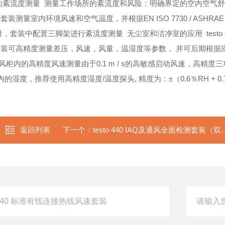
 55的紊流度测量
测量工作场所的紊流度和风险：明确界定的空内空气舒
装测量室内环境风速和空气温度，并根据EN ISO 7730 / ASHRAE
量，套装中配置三脚架进行紊流度测量
无尘室和洁净室的应用
test
净室套装可高精度测量差压，风速，风量，温湿度等参数， 并可后期根据
风柜内的高精度风速测量
由于0.1 m / s的高敏感启动风速，高精度
湿度，推荐使用高精度湿度/温度探头, 精度为：±（0.6％RH + 0.7 
返回列表
下一个：
testo 440 IAQ及通风全面检测套装（双联）