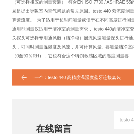
（可选择相应的测量套装）
符合EN ISO 7730 / ASHRAE
且是提出导致室内空气问题的常见原因。testo 440 紊流度测量套
算紊流度。
为了适用于长时间测量或便于在不同高度进行测
通用型测量仪适用于洁净室的测量需求， testo 440的洁
关探头
可选择专用通风橱（洁净柜）层流风速测量探头进行通
头，可同时测量温湿度及风速，并可计算风量.
要测量洁净室内的
（0至90％RH），它也符合这个特别敏感区域的湿度测量要
上一个：
testo 440 高精度温湿度蓝牙连接套装
在线留言