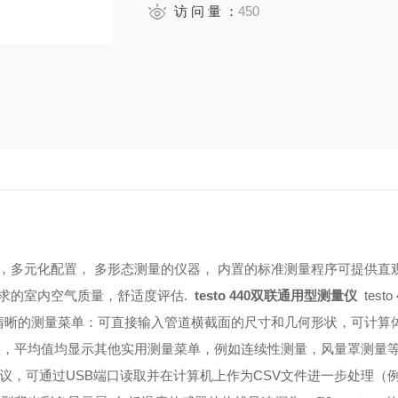
访 问 量 ：
450
多参数，多元化配置， 多形态测量的仪器， 内置的标准测量程序可提供
求的室内空气质量，舒适度评估.
testo 440双联通用型测量仪
test
清晰的测量菜单：可直接输入管道横截面的尺寸和几何形状，可计算
值，平均值均显示
其他实用测量菜单，例如连续性测量，风量罩测量
议，可通过USB端口读取并在计算机上作为CSV文件进一步处理（例