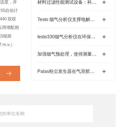
适度，并
材料过滤性能测试设备：科研与工业应用的关键工具
 55自动计
o 440 双联
Testo 烟气分析仪支撑电解铝行业减排量化、碳市场履约与工艺升级
应用增配相
三功能探
testo330烟气分析仪在环保事业中发挥重要作用
m.v.）
加强烟气预处理，使得测量数据更精准
Palas粉尘发生器在气溶胶研究与过滤器测试中的关键作用