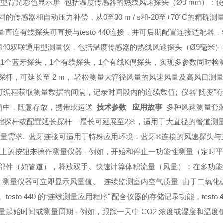
大型背光彩色显示屏
包括温度传感器的热线风速探头（Ø9 mm）：
的传感器和自动压力补偿，从0至30 m / s和-20至+70°C的精确测
量
直连有线探头可直接与testo 440连接，并可后期配置连接适配器
to 440双联通用型测量仪，
包括温度传感器的热线风速探头（Ø9毫米）
连接1个蓝牙探头，1个有线探头，1个有线K偶探头，实现多参数同时检测
测量探杆，可延长至 2 m， 轻松测量大管径风量的风速风量及高风口测量
可编程获取测量数据的间隔，记录时间段内的连续数值;
仪器“随变"
器箱中，随意存放，携带或运送
技术参数
应用故事
多种风速测量套
缩探杆或配置延长探杆 – 最长可延展至2米，适用于大直径的管道测
量需求.
蓝牙连接可适用于特殊应用环境：蓝牙®连接的风速探头与
头上的按钮来操作测量仪器 - 例如，开始和停止一功能性测量（定时
金属部件（如管道），释放双手。
快速计算体积流量（风量）：在多功能
- 测量仪器可立即显示风量值。
连续监测室内空气质量
由于二氧化
 440 的“连续测量应用程序" 配合仪器的存储记录功能，testo 4
始时间或测量周期 - 例如，跟踪一天中 CO2 浓度或湿度和温度