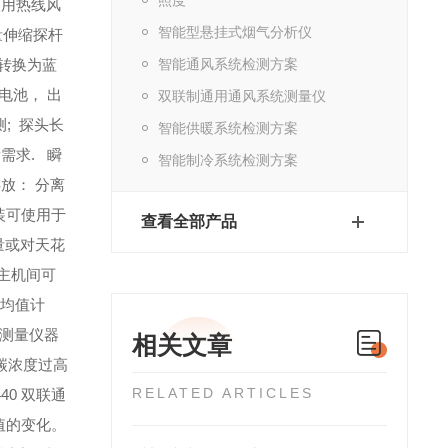
使用热线风
智能型悬挂式烟气分析仪
量
伸缩探杆
，转换为蓝
智能通风系统检测方案
电池， 出
双联制通用通风系统测量仪
;
探头长
智能供暖系统检测方案
需求.
 瞬
智能制冷系统检测方案
存放： 分离
装可使用于
查看全部产品
量或对天花
主机间可
平均值计
测量仪器
相关文章
碳浓度过高
RELATED ARTICLES
40 双联通
值的变化。