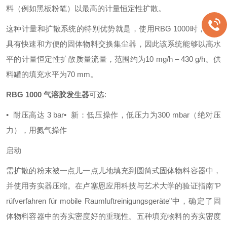
料（例如黑板粉笔）以最高的计量恒定性扩散。
这种计量和扩散系统的特别优势就是，使用RBG 1000时，由于
具有快速和方便的固体物料交换集尘器，因此该系统能够以高水
平的计量恒定性扩散质量流量，范围约为10 mg/h – 430 g/h。供
料罐的填充水平为70 mm。
RBG 1000 气溶胶发生器
可选:
• 耐压高达 3 bar
• 新：低压操作，低压力为300 mbar（绝对压
力），用氮气操作
启动
需扩散的粉末被一点儿一点儿地填充到圆筒式固体物料容器中，
并使用夯实器压缩。在卢塞恩应用科技与艺术大学的验证指南"P
rüfverfahren für mobile Raumluftreinigungsgeräte"中，确定了固
体物料容器中的夯实密度好的重现性。五种填充物料的夯实密度