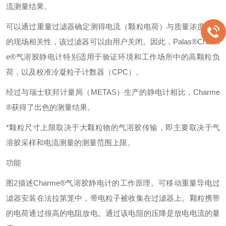
流测量结果。
可以通过重量过滤器确定测得电流（颗粒电荷）与质量浓度之间
的现场相关性，该过滤器可以由用户关闭。因此，Palas®Charm
e®气溶胶静电计特别适用于验证环境和工作场所中的高颗粒负
荷，以及校准冷凝粒子计数器（CPC）。
经过与瑞士联邦计量局（METAS）生产的静电计相比，Charme
®获得了出色的测量结果。
*颗粒尺寸上限取决于大颗粒物的气溶胶传输，即主要取决于气
溶胶采样和电流测量的测量范围上限。
功能
图2描述Charme®气溶胶静电计的工作原理。可移动重量导电过
滤器安装在法拉第笼中，带电粒子被收集在过滤器上。颗粒携带
的电荷通过很高的电阻放电。通过该电阻的压降是放电电流的量