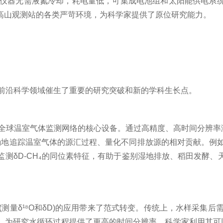
ro仪器无需液氮冷却，耗电量低，可集成电池组和太阳能供电系
高山观测站的各类严苛环境，为科学家提供了原位研究能力。
个前沿科学领域催生了重要的研究突破和新的学科生长点。
全球温室气体监测网络的核心设备。通过高精度、高时间分辨率测
学家能够更精确地追踪温室气体的源汇过程、量化不同排放源的相对贡献。
测δD-CH₄的同位素特征，有助于鉴别湿地排放、稻田发酵
测量δ¹⁸O和δD)的应用带来了范式转变。传统上，水样采集后需
，为研究水循环过程提供了更高的时间分辨率。科学家利用其可以