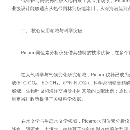
低维护与高便携性极大地拓展了其应用场景。Picar
业级设计能够适应从热带雨林到极地冰川，从深海潜艇到
二、 核心应用领域与科学突破
Picarro同位素分析仪凭借其独特的技术优势，在多
在大气科学与气候变化研究领域，Picarro仪器已成为
成(δ¹³C-CO₂、δD-CH₄、δ¹⁵N-N₂O等)，科
燃烧、生物呼吸和海洋交换等不同来源的贡献比例；通过监
制定减排政策提供了关键科学依据。
在水文学与生态水文学领域，Picarro水同位素分析仪(
降水、河流水、土壤水、植物茎干水的实时连续原位监测