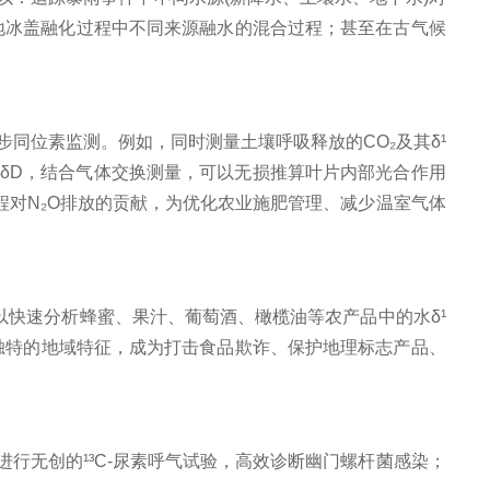
应；监测极地冰盖融化过程中不同来源融水的混合过程；甚至在古气候
同位素监测。例如，同时测量土壤呼吸释放的CO₂及其δ¹
和δD，结合气体交换测量，可以无损推算叶片内部光合作用
过程对N₂O排放的贡献，为优化农业施肥管理、减少温室气体
以快速分析蜂蜜、果汁、葡萄酒、橄榄油等农产品中的水δ¹
形成独特的地域特征，成为打击食品欺诈、保护地理标志产品、
以进行无创的¹³C-尿素呼气试验，高效诊断幽门螺杆菌感染；