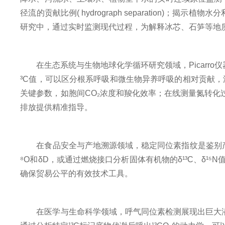
径流的贡献比例( hydrograph separation
研究中，通过实时监测现代过程，为解释冰芯、石笋等地
在生态系统与生物地球化学循环研究领域，Picarro
³C值，可以区分根系呼吸和微生物异养呼吸的相对贡献，
关键参数，如胞间CO₂浓度和羧化效率；在线测量氮转化过
排放提供精准指导。
在食品安全与产地溯源领域，稳定同位素指纹是鉴别产品真
⁸O和δD，或通过燃烧接口分析固体有机物的δ¹³C、δ
确保贸易公平的有效技术工具。
在医学与生命科学领域，呼气同位素检测展现出巨大潜力。通过