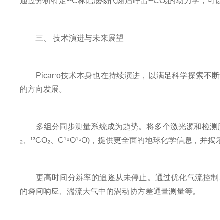
通过分析特定¹³C标记底物代谢后呼出¹³CO₂的动力学
三、 技术演进与未来展望
Picarro技术本身也在持续演进，以满足科学探索
的方向发展。
多组分同步测量系统成为趋势。将多个激光源和检测腔体集
₂、¹³CO₂、C¹⁸O¹⁶O)，提供更全面的地球化学信息
更高时间分辨率的追逐从未停止。通过优化气流控制、
的瞬间响应、湍流大气中的涡动协方差通量测量等。