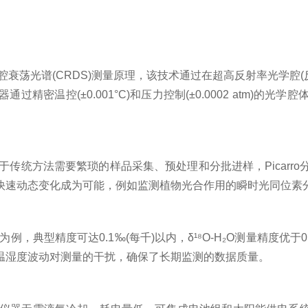
衰荡光谱(CRDS)测量原理，该技术通过在超高反射率光学腔(反
密温控(±0.001°C)和压力控制(±0.0002 atm)
于传统方法需要繁琐的样品采集、预处理和分批进样，Picar
快速动态变化成为可能，例如监测植物光合作用的瞬时光同位素
量为例，典型精度可达0.1‰(每千)以内，δ¹⁸O-H₂O测量精
温湿度波动对测量的干扰，确保了长期监测的数据质量。