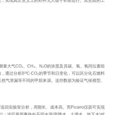
统，实现真正意义上的野外无人值守长期运行。其坚固的工
量大气CO₂、CH₄、N₂O的浓度及其碳、氢、氧同位素组
例如，通过分析δ¹³C-CO₂的季节和日变化，可以区分化石燃料
、天然气泄漏等不同的甲烷来源。这些数据为验证气候模型、
送回实验室分析，周期长、成本高。而Picarro仪器可实现
：追踪暴雨事件中不同水源(新降水、土壤水、地下水)对