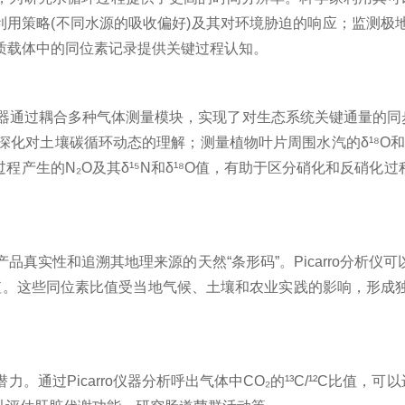
)；揭示植物水分利用策略(不同水源的吸收偏好)及其对环境胁迫的响
质载体中的同位素记录提供关键过程认知。
仪器通过耦合多种气体测量模块，实现了对生态系统关键通量的同步
深化对土壤碳循环动态的理解；测量植物叶片周围水汽的δ¹⁸O
程产生的N₂O及其δ¹⁵N和δ¹⁸O值，有助于区分硝化和反硝化
实性和追溯其地理来源的天然“条形码”。Picarro分析仪可
¹⁵N值。这些同位素比值受当地气候、土壤和农业实践的影响，
Picarro仪器分析呼出气体中CO₂的¹³C/¹²C比值，可