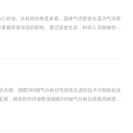
核心价值。从科研的角度来看，固体气溶胶发生器为气溶胶
健康都有着深远的影响。通过该发生器，科研人员能够控制
气质量预测模型，为环境保护政策的制定提供坚实的理论依
的关键。德图340烟气分析仪凭借其先进的技术与智能化设
监测，精准把控排放数据德图340烟气分析仪搭载高精度传
法能够自动补偿交叉干扰，确保数据精准可靠。无论是燃煤电