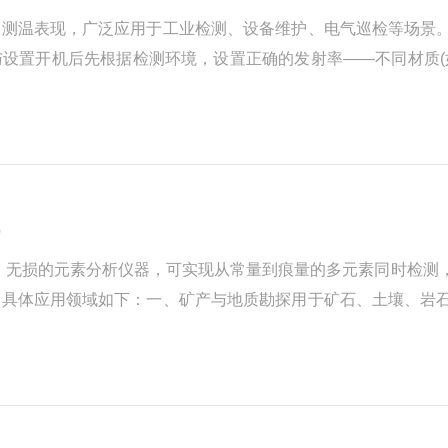
的测温表现，广泛应用于工业检测、设备维护、电气巡检等场景
设置开机后先根据检测环境，设置正确的发射率——不同材质(
环境温度、反射温度，减少外界因素对测量结果的干扰。把控检
，影响测温精度。建议保持镜头与...
域
快速、无损的元素分析仪器，可实现从常量到痕量的多元素同时检
，具体应用领域如下：一、矿产与地质勘探用于矿石、土壤、岩
金属元素含量，为矿产资源勘探、品位评估提供数据支持。现场
金属材料行业原材料检验：...