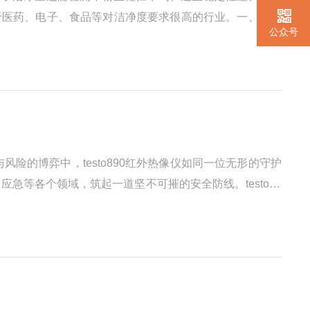
于医药、电子、食品等对洁净度要求很高的行业。一、洁净
公众号
度等级，而传统过滤检测中，粉尘发生器普遍存在三大痛
的博弈中，testo890红外热像仪如同一位无形的守护
等各个领域，筑起一道坚不可摧的安全防线。testo89
射红外线，而它就像拥有了一双能感知温度的慧眼，无需接