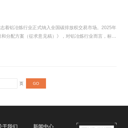
志着铝冶炼行业正式纳入全国碳排放权交易市场。2025年
总量和分配方案（征求意见稿）》，对铝冶炼行业而言，标志
影响技术升级倒逼，聚焦“生产工艺优化”，从源头降能耗
页
关于我们
新闻中心