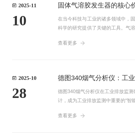
固体气溶胶发生器的核心
2025-11
10
在当今科技与工业的诸多领域中，
科学的研究提供了关键的工具。气
和生成各种特定性质(如粒径分布
查看更多
据。而且，在材料科学研究领域，利用
德图340烟气分析仪：工
2025-10
28
德图340烟气分析仪在工业排放监
计，成为工业排放监测中重要的“智
感器，可同时测量O₂、CO、NO
查看更多
厂、燃气锅炉还是化工生产，德图340