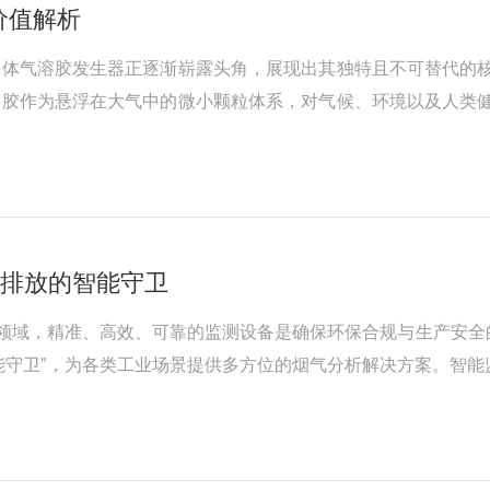
价值解析
固体气溶胶发生器正逐渐崭露头角，展现出其独特且不可替代的
溶胶作为悬浮在大气中的微小颗粒体系，对气候、环境以及人类
、化学成分等)的固体气溶胶粒子。这有助于构建更为准确的大
设备制备具有特殊性能的纳米颗粒材...
业排放的智能守卫
测领域，精准、高效、可靠的监测设备是确保环保合规与生产安全
能守卫”，为各类工业场景提供多方位的烟气分析解决方案。智能
ₓ、SO₂等多组分气体浓度，测量范围广泛且分辨率高。其智能算
都能实时提...