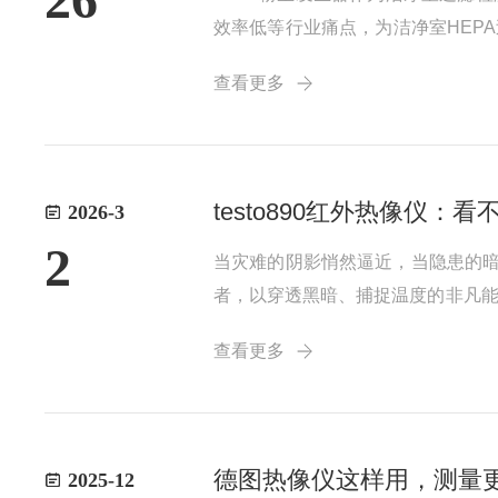
效率低等行业痛点，为洁净室HEP
室过滤检测的核心痛点洁净室作为
查看更多
点，制约检测效率与精度：一是造尘粒
testo890红外热像仪
2026-3
2
当灾难的阴影悄然逼近，当隐患的暗
者，以穿透黑暗、捕捉温度的非凡能
0红外热像仪的核心，在于对热辐
查看更多
触，便能将物体表面的温度差异转化为
德图热像仪这样用，测量
2025-12