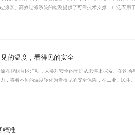
A过滤器、高效过滤系统的检测提供了可靠技术支撑，广泛应用
高精度生产、科研的核心场景，其过滤系统的性能直接决定洁净
径不均匀，无法模拟实际粉尘环...
：看不见的温度，看得见的安全
流在视线盲区涌动，人类对安全的守护从未停止探索。在这场与风险
力，将看不见的温度转化为看得见的安全保障，在工业、民生、应急
射的精准捕捉。世间万物，只要温度高于绝对零度，都会向外辐
清晰的热成像图。...
更精准