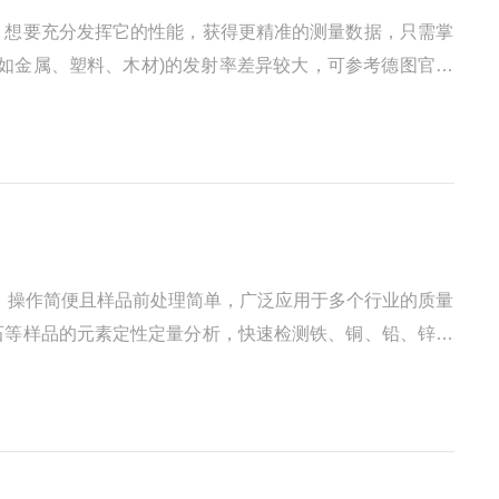
。想要充分发挥它的性能，获得更精准的测量数据，只需掌
如金属、塑料、木材)的发射率差异较大，可参考德图官方
测距离与角度避免过近或过远检测：距离过近易出现局部像
测，操作简便且样品前处理简单，广泛应用于多个行业的质量
石等样品的元素定性定量分析，快速检测铁、铜、铅、锌、
勘查时可搭配便携式XRF，无需样品消解，直接快速筛查