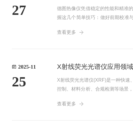
27
德图热像仪凭借稳定的性能和精准
握这几个简单技巧：做好前期校准与
材质发射率表进行匹配；同时校准
查看更多
素饱和，距离过远则目标像素占比不足
X射线荧光光谱仪应用领
2025-11
25
X射线荧光光谱仪(XRF)是一种
控制、材料分析、合规检测等场景
金、银等金属元素及硅、铝、钙等非
查看更多
矿石成分，提高勘探效率。二、冶金与