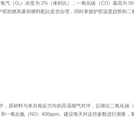
，预计氧气（O₂）浓度为 2%（体积比），一氧化碳（CO）最高为 50
炉窑助燃风量和燃料配比是否合理，同时掌握炉窑温度趋势和二
，原材料与来自相反方向的高温烟气对冲，以驱出二氧化碳（CO
pm 和一氧化氮（NO）400ppm。建议每天对这些参数进行测